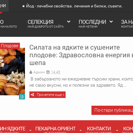
ДНИ
Йод - лечебни свойства. лечения и билки, съвети.
О
СЕЛЕКЦИЯ
ПОСЛЕДНИ
ЗА Н
В НАЧАЛОТО
НАЙ-ДОБРОТО ОТ САЙТА
НАЙ-ЧЕТЕНИ
КОНТАК
 Плодове
Силата на ядките и сушените
плодове: Здравословна енергия 
шепа
Админ
14:45
В забързаното ни ежедневие търсим храни, които
не само вкусни, но и полезни за здравето. Яд...
Прочетете още »
По-стари публика
ИН ЯДКИТЕ
ПЕКАРНА ОРИЕНТ
КОНТАКТИ
КОН