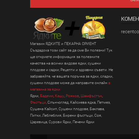
ОНЛА
Сурови Ядки
Сушени Плодове
КОМЕН
Ядки
recentc
VIP
Магазин ЯДКИТЕ и ПЕКАРНА ОРИЕНТ
REKLAMA
Създадоха този сайт за да сме Ви полезни! Тук
ще откриете информация за полезните
качества на всички видове ядки, сушени
плодове и садки; Рецепти и здравни съвети. Не
забравяйте, че вашата поръчка за ядки, сладки,
сушени плодове може да направите онлайн
в
магазина за ядки
Ядки,
Бадеми
,
Кашу
,
Рожков
,
Шамфъстък
,
Фъстъци
, Слънчоглед, Кайсиева ядка, Петмез,
Сушена Кайсип, Сушени плодове, Баклава,
Питки, Леблеблия, Бирени фъстъци, Соя,
Царевица, Сурови Ядки, Печени Ядки