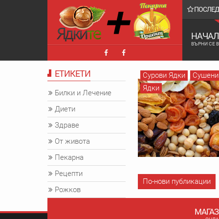
ПОСЛЕ
 ядки и мед отслабване 4-5кг за 4 дни
НАЧАЛ
ВЪРНИ СЕ 
ЕТИКЕТИ
Сурови Ядки
Сушени
Ядки
Билки и Лечение
Диети
Здраве
От живота
Пекарна
Рецепти
По-нови публикации
Рожков
Сладки
МАГАЗ