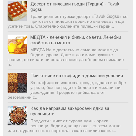
Десерт от пилешки гърди (Турция) - Tavuk
gugsu
Традиционният турски десерт «Tavuk Gogsu» се
приготвя от пилешки гърди, но вие едва ли ще
усетите това. Старателно смлените пилешки гърди...
МЕДТА - лечения и билки, съвети. Лечебни
свойства на медта
МЕДТА Не е достатъчно само да искаме да
бъдем здрави. Даже и да имаме нужните
знания, не винаги ни оста­ва време да обърнем внимание
н...
Приготвяне на стафиди в домашни условия
За стафиди се използва грозде, здраво и добре
узряло, без повреди от болести и механични
увреждания. Гроздето трябва да е от
безсеменни с...
Как да направим захаросани ядки за
празниците
Продукти : микс от сурови ядки - орехи,
лешници, бадеми, кашу вода - съвсем малко
или натурален сок от портокал захар ванилия канел...