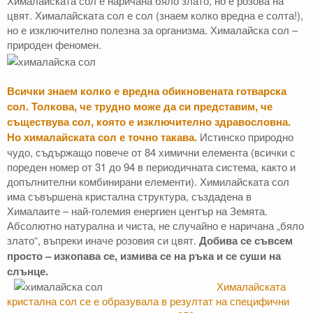
Хималайската сол е наричана бяло злато, но е розова на
цвят. Хималайската сол е сол (знаем колко вредна е солта!),
но е изключително полезна за организма. Хималайска сол –
природен феномен.
Всички знаем колко е вредна обикновената готварска
сол. Толкова, че трудно може да си представим, че
съществува сол, която е изключително здравословна.
Но хималайската сол е точно такава.
Истинско природно
чудо, съдържащо повече от 84 химични елемента (всички с
пореден номер от 31 до 94 в периодичната система, както и
допълнителни комбинирани елементи). Химилайската сол
има съвършена кристална структура, създадена в
Хималаите – най-големия енергиен център на Земята.
Абсолютно натурална и чиста, не случайно е наричана „бяло
злато“, въпреки иначе розовия си цвят.
Добива се съвсем
просто – изкопава се, измива се на ръка и се суши на
слънце.
Хималайската
кристална сол се е образувала в резултат на специфични