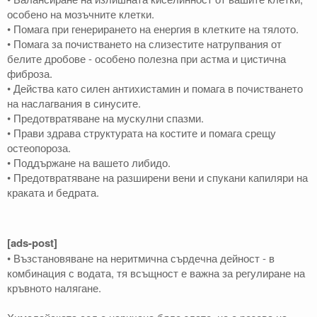
особено на мозъчните клетки.
• Помага при генерирането на енергия в клетките на тялото.
• Помага за почистването на слизестите натрупвания от
белите дробове - особено полезна при астма и цистична
фиброза.
• Действа като силен антихистамин и помага в почистването
на наслагвания в синусите.
• Предотвратяване на мускулни спазми.
• Прави здрава структурата на костите и помага срещу
остеопороза.
• Поддържане на вашето либидо.
• Предотвратяване на разширени вени и спукани капиляри на
краката и бедрата.
[ads-post]
• Възстановяване на неритмична сърдечна дейност - в
комбинация с водата, тя всъщност е важна за регулиране на
кръвното налягане.