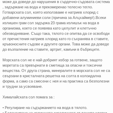
може да доведе до нарушения в сърдечно-съдовата система
, задържане на вода и прекомеренао телесно тегло.
Готварската сол, която използваме е натриев хлорид с
добавени алуминиеви соли (причина за Алцхаймер!).Всеки
излишен грам сол задържа 23 грама излишък на вода в
организма, което се появява като целулит и клетъчно
обезводняване. Също така, тялото се опитва да се освободи
от пречистения натриев хлорид като го съхранява в ставите,
кръвоносните съдове и другите органи. Това може да доведе
до възпаление на ставите, артрит, камъни в бъбреците.
Морската сол не е най-добрият избор за готвене, защото
моретата са превърнати в сметища за опасни и токсични
вещества. От друга страна, минералите в морската сол не са
свързани в кристалната решетка на солта в колоидална
форма, а само са смесени с нея и на практика са безполезни
и трудни за усвояване.
Хималайската сол помага за :
• Регулиране на съдържанието на вода в тялото.
• Балансиране на излишната киселинност от вашите клетки,