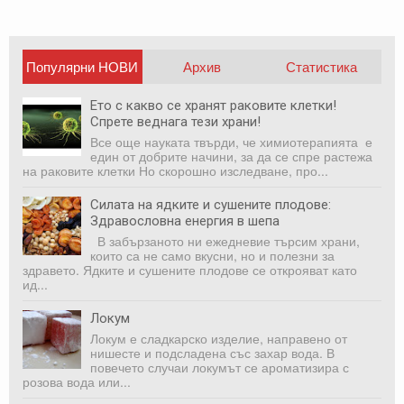
Популярни НОВИ
Архив
Статистика
публикации
Ето с какво се хранят раковите клетки!
Спрете веднага тези храни!
Все още науката твърди, че химиотерапията е
един от добрите начини, за да се спре растежа
на раковите клетки Но скорошно изследване, про...
Силата на ядките и сушените плодове:
Здравословна енергия в шепа
В забързаното ни ежедневие търсим храни,
които са не само вкусни, но и полезни за
здравето. Ядките и сушените плодове се открояват като
ид...
Локум
Локум е сладкарско изделие, направено от
нишесте и подсладена със захар вода. В
повечето случаи локумът се ароматизира с
розова вода или...