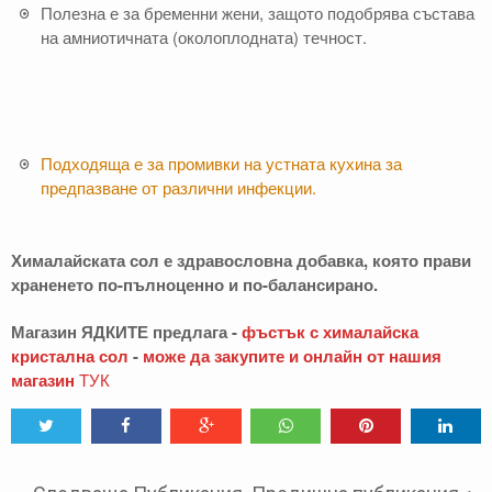
Полезна е за бременни жени, защото подобрява състава
на амниотичната (околоплодната) течност.
Подходяща е за промивки на устната кухина за
предпазване от различни инфекции.
Хималайската сол е здравословна добавка, която прави
храненето по-пълноценно и по-балансирано.
Магазин ЯДКИТЕ предлага -
фъстък с хималайска
кристална сол
-
може да закупите и онлайн от нашия
магазин
ТУК
Tweet
Share
Share
Share
Share
Share