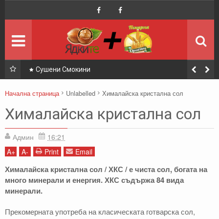
Начало
Върни се в началото
Селекция
Най-доброто от сайта
Последни
най-четени
Сушени Смокини
За Нас
Контакти и Информация
Начална страница
Unlabelled
Хималайска кристална сол
Други
Друга полезна инф.
Хималайска кристална сол
Магазин Ядките
Онлайн Магазин
Админ
16:21
A
+
A
-
Print
Email
Пекарна Ориент
Във Facebook
Хималайска кристална сол / ХКС / е чиста сол, богата на
много минерали и енергия. ХКС съдържа 84 вида
Контакти
Магазин Ядките
минерали.
Контакти
Пекарна Ориент
Прекомерната употреба на класическата готварска сол,