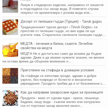
Локум е сладкарско изделие, направено от нишесте
и подсладена със захар вода. В повечето случаи
локумът се ароматизира с розова вода или...
Десерт от пилешки гърди (Турция) - Tavuk gugsu
Традиционният турски десерт «Tavuk Gogsu» се
приготвя от пилешки гърди, но вие едва ли ще
усетите това. Старателно смлените пилешки гърди...
МЕДТА - лечения и билки, съвети. Лечебни
свойства на медта
МЕДТА Не е достатъчно само да искаме да бъдем
здрави. Даже и да имаме нужните знания, не винаги
ни оста­ва време да обърнем внимание н...
Приготвяне на стафиди в домашни условия
За стафиди се използва грозде, здраво и добре
узряло, без повреди от болести и механични
увреждания. Гроздето трябва да е от безсеменни с...
Как да направим захаросани ядки за празниците
Продукти : микс от сурови ядки - орехи, лешници,
бадеми, кашу вода - съвсем малко или натурален
сок от портокал захар ванилия канел...