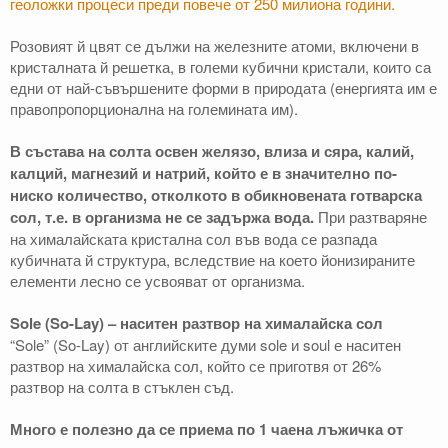
геоложки процеси преди повече от 250 милиона години.
Розовият й цвят се дължи на железните атоми, включени в
кристалната й решетка, в големи кубични кристали, които са
едни от най-съвършените форми в природата (eнергията им е
правопропорционална на големината им).
В състава на солта освен желязо, влиза и сяра, калий,
калций, магнезий и натрий, който е в значително по-
ниско количество, отколкото в обикновената готварска
сол, т.е. в организма не се задържа вода.
При разтваряне
на хималайската кристална сол във вода се разпада
кубичната й структура, вследствие на което йонизираните
елементи лесно се усвояват от организма.
Sole (So-Lay) – наситен разтвор на хималайска сол
“Sole” (So-Lay) от английските думи sole и soul е наситен
разтвор на хималайска сол, който се приготвя от 26%
разтвор на солта в стъклен съд.
Много е полезно да се приема по 1 чаена лъжичка от