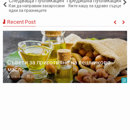
Следваща Публикация
Предишна публикация
Как да направим захаросани
Яжте кашу за здраво сърце
ядки за празниците
Recent Post
Съвети за приготвяне на лешниково
масло
Unknown
2024-10-29