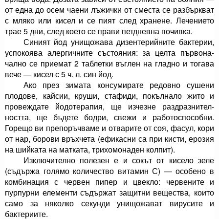
от една до осем чаени лъжички от сместа се разбъркват
с мляко или кисел и се пият след хранене. Лечението
трае 5 дни, след което се прави петдневна почивка.
Синият йод унищожава дизентерийните бактерии,
успокоява алергичните състояния: за целта първона­
чално се приемат 2 таблетки въглен на гладно и тога­ва
вече — кисел с 5 ч. л. син йод.
Ако през зимата консумирате редовно сушени
плодове, кайсии, круши, стафиди, покълнало жито и
провеждате йодотерапия, ще изчезне раздразнител­
ността, ще бъдете бодри, свежи и работоспособни.
Горещо ви препоръчваме и отварите от соя, фасул, кори
от нар, борови връхчета (ефикасни са при кис­ти, ерозия
на шийката на матката, трихомонаден колпит).
Изключително полезен е и сокът от кисело зеле
(съдържа голямо количество витамин С) — особено в
комбинация с червен пипер и цвекло: червените и
пурпурни елементи съдържат защитни вещества, ко­ито
само за няколко секунди унищожават вирусите и
бактериите.