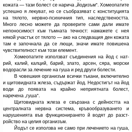
кожата — тази болест се нарича „йодизъм". Хомеопатите
успешно я лекуват, но се съобразяват с кон­ституцията
на тялото, нервно-психичния тип, нас­ледствеността.
Много лесно можете да проверите сами дали имате
непоносимост към тъмната теч­ност: намажете с нея
някой участък от тялото — ако на следващия ден кожата
там е започнала да се лющи, значи имате повишена
чувствителност към този елемент.
Хомеопатите използват съединения на йод с нат­
рий, калий, калций, барий, злато, арсен, сяра, морски
водорасли за лечение на гуша и ред други болести.
В човешкия организъм всички тъкани, включител­но
и щитовидната жлеза, съдържат йод. Недостигът на йод
води до появата на крайно неприятната бо­лест,
наречена „гуша".
Щитовидната жлеза е свързана с дейността на
централната нервна система, кръвообразуването и
нарушенията във функционирането й водят до разст­
ройство на целия организъм.
Йодът се използва не само при лечението на гуша,