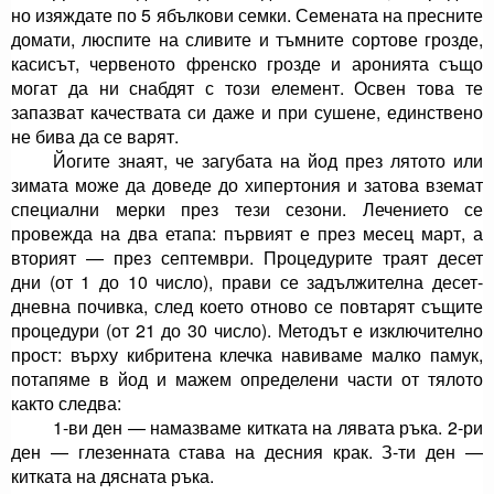
но изяждате по 5 ябълкови семки. Семената на прес­ните
домати, люспите на сливите и тъмните сортове грозде,
касисът, червеното френско грозде и аронията също
могат да ни снабдят с този елемент. Освен това те
запазват качествата си даже и при сушене, единствено
не бива да се варят.
Йогите знаят, че загубата на йод през лятото или
зимата може да доведе до хипертония и затова взе­мат
специални мерки през тези сезони. Лечението се
провежда на два етапа: първият е през месец март, а
вторият — през септември. Процедурите траят десет
дни (от 1 до 10 число), прави се задължителна десет­
дневна почивка, след което отново се повтарят същи­те
процедури (от 21 до 30 число). Методът е изклю­чително
прост: върху кибритена клечка навиваме малко памук,
потапяме в йод и мажем определени части от тялото
както следва:
1-ви ден — намазваме китката на лявата ръка. 2-ри
ден — глезенната става на десния крак. З-ти ден —
китката на дясната ръка.