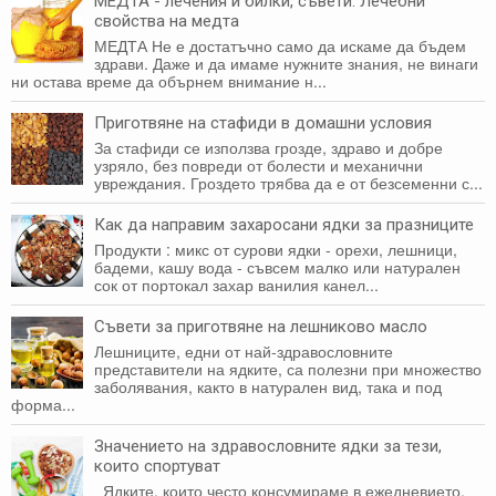
МЕДТА - лечения и билки, съвети. Лечебни
свойства на медта
МЕДТА Не е достатъчно само да искаме да бъдем
здрави. Даже и да имаме нужните знания, не винаги
ни оста­ва време да обърнем внимание н...
Приготвяне на стафиди в домашни условия
За стафиди се използва грозде, здраво и добре
узряло, без повреди от болести и механични
увреждания. Гроздето трябва да е от безсеменни с...
Как да направим захаросани ядки за празниците
Продукти : микс от сурови ядки - орехи, лешници,
бадеми, кашу вода - съвсем малко или натурален
сок от портокал захар ванилия канел...
Съвети за приготвяне на лешниково масло
Лешниците, едни от най-здравословните
представители на ядките, са полезни при множество
заболявания, както в натурален вид, така и под
форма...
Значението на здравословните ядки за тези,
които спортуват
Ядките, които често консумираме в ежедневието,