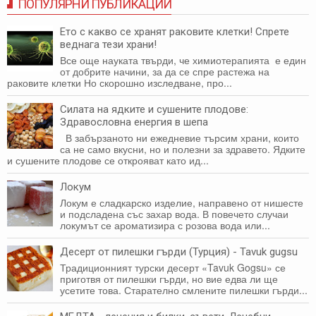
ПОПУЛЯРНИ ПУБЛИКАЦИИ
Ето с какво се хранят раковите клетки! Спрете
веднага тези храни!
Все още науката твърди, че химиотерапията е един
от добрите начини, за да се спре растежа на
раковите клетки Но скорошно изследване, про...
Силата на ядките и сушените плодове:
Здравословна енергия в шепа
В забързаното ни ежедневие търсим храни, които
са не само вкусни, но и полезни за здравето. Ядките
и сушените плодове се открояват като ид...
Локум
Локум е сладкарско изделие, направено от нишесте
и подсладена със захар вода. В повечето случаи
локумът се ароматизира с розова вода или...
Десерт от пилешки гърди (Турция) - Tavuk gugsu
Традиционният турски десерт «Tavuk Gogsu» се
приготвя от пилешки гърди, но вие едва ли ще
усетите това. Старателно смлените пилешки гърди...