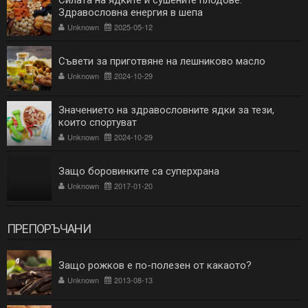
Силата на ядките и сушените плодове:
Здравословна енергия в шепа
Unknown
2025-05-12
Съвети за приготвяне на лешниково масло
Unknown
2024-10-29
Значението на здравословните ядки за тези,
които спортуват
Unknown
2024-10-29
Защо боровинките са суперхрана
Unknown
2017-01-20
ПРЕПОРЪЧАНИ
Защо рожков е по-полезен от какаото?
Unknown
2013-08-13