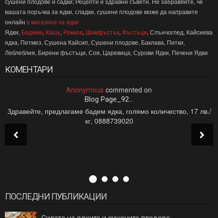
сушени плодове и садки; Рецепти и здравни съвети. Не забравяйте, че
вашата поръчка за ядки, сладки, сушени плодове може да направите
онлайн
в магазина за ядки
Ядки,
Бадеми
,
Кашу
,
Рожков
,
Шамфъстък
,
Фъстъци
, Слънчоглед, Кайсиева
ядка, Петмез, Сушена Кайсип, Сушени плодове, Баклава, Питки,
Леблеблия, Бирени фъстъци, Соя, Царевица, Сурови Ядки, Печени Ядки
КОМЕНТАРИ
2024
-
10
08
6:12 PM
commented on
com
Anonymous
age_92...
Blog Page
дка, голямо количество, 17 лв./
Здравейте! Предлагам лешници
88739020
Количеството е около 250 кг
ПОСЛЕДНИ ПУБЛИКАЦИИ