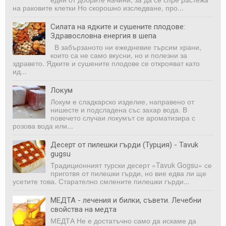
на раковите клетки Но скорошно изследване, про...
Силата на ядките и сушените плодове:
Здравословна енергия в шепа
В забързаното ни ежедневие търсим храни,
които са не само вкусни, но и полезни за
здравето. Ядките и сушените плодове се открояват като
ид...
Локум
Локум е сладкарско изделие, направено от
нишесте и подсладена със захар вода. В
повечето случаи локумът се ароматизира с
розова вода или...
Десерт от пилешки гърди (Турция) - Tavuk
gugsu
Традиционният турски десерт «Tavuk Gogsu» се
приготвя от пилешки гърди, но вие едва ли ще
усетите това. Старателно смлените пилешки гърди...
МЕДТА - лечения и билки, съвети. Лечебни
свойства на медта
МЕДТА Не е достатъчно само да искаме да