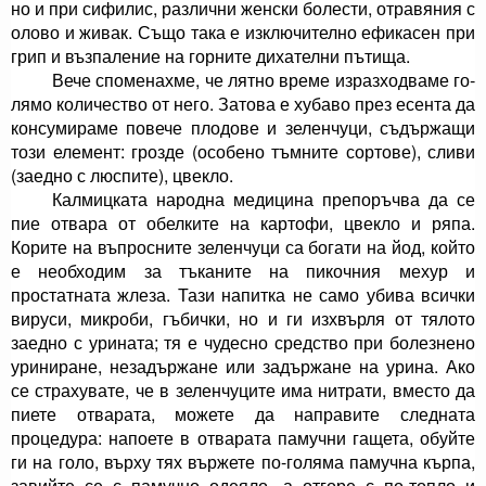
но и при сифилис, различни женски болести, отравя­ния с
олово и живак. Също така е изключително ефи­касен при
грип и възпаление на горните дихателни пътища.
Вече споменахме, че лятно време изразходваме го­
лямо количество от него. Затова е хубаво през есента да
консумираме повече плодове и зеленчуци, съдър­жащи
този елемент: грозде (особено тъмните сорто­ве), сливи
(заедно с люспите), цвекло.
Калмицката народна медицина препоръчва да се
пие отвара от обелките на картофи, цвекло и ряпа.
Корите на въпросните зеленчуци са богати на йод, който
е необходим за тъканите на пикочния мехур и
простатната жлеза. Тази напитка не само убива всич­ки
вируси, микроби, гъбички, но и ги изхвърля от тя­лото
заедно с урината; тя е чудесно средство при бо­лезнено
уриниране, незадържане или задържане на урина. Ако
се страхувате, че в зеленчуците има нит­рати, вместо да
пиете отварата, можете да направите следната
процедура: напоете в отварата памучни га­щета, обуйте
ги на голо, върху тях вържете по-голя­ма памучна кърпа,
завийте се с памучно одеяло, а от­горе с по-топло и