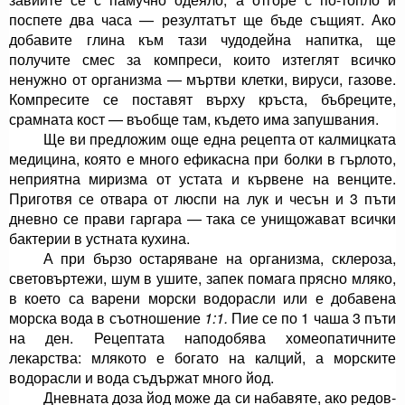
поспете два часа — резултатът ще бъде същият. Ако
добавите глина към тази чудодей­на напитка, ще
получите смес за компреси, които из­теглят всичко
ненужно от организма — мъртви клет­ки, вируси, газове.
Компресите се поставят върху кръста, бъбреците,
срамната кост — въобще там, къ­дето има запушвания.
Ще ви предложим още една рецепта от калмицката
медицина, която е много ефикасна при болки в гърлото,
неприятна миризма от устата и кървене на венците.
Приготвя се отвара от люспи на лук и чесън и 3 пъти
дневно се прави гаргара — така се унищо­жават всички
бактерии в устната кухина.
А при бързо остаряване на организма, склероза,
световъртежи, шум в ушите, запек помага прясно мляко,
в което са варени морски водорасли или е до­бавена
морска вода в съотношение
1:1.
Пие се по 1 чаша 3 пъти
на ден. Рецептата наподобява хомеопатичните
лекарства: млякото е богато на калций, а морските
водорасли и вода съдържат много йод.
Дневната доза йод може да си набавяте, ако редов­