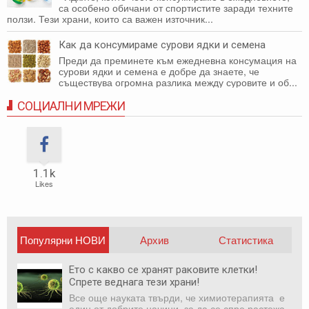
са особено обичани от спортистите заради техните
ползи. Тези храни, които са важен източник...
Как да консумираме сурови ядки и семена
Преди да преминете към ежедневна консумация на
сурови ядки и семена е добре да знаете, че
съществува огромна разлика между суровите и об...
СОЦИАЛНИ МРЕЖИ
1.1k
Likes
Популярни НОВИ
Архив
Статистика
публикации
Ето с какво се хранят раковите клетки!
Спрете веднага тези храни!
Все още науката твърди, че химиотерапията е
един от добрите начини, за да се спре растежа