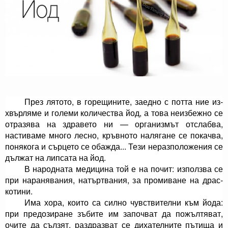
През лятото, в горещините, заедно с потта ние из­
хвърляме и големи количества йод, а това неизбежно се
отразява на здравето ни — организмът отслабва,
настиваме много лесно, кръвното налягане се покач­ва,
понякога и сърцето се обажда... Тези неразполо­жения се
дължат на липсата на йод.
В народната медицина той е на почит: използва се
при наранявания, натъртвания, за промиване на драс­
котини.
Има хора, които са силно чувствителни към йода:
при предозиране зъбите им започват да пожълтяват,
очите да сълзят, раздразват се дихателните пътища и