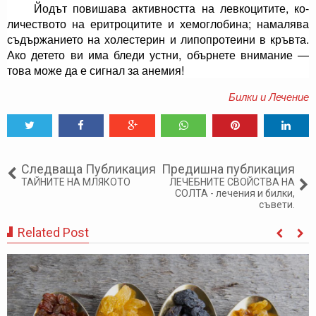
Йодът повишава активността на левкоцитите, ко­
личеството на еритроцитите и хемоглобина; намаля­ва
съдържанието на холестерин и липопротеини в кръвта.
Ако детето ви има бледи устни, обърнете внимание —
това може да е сигнал за анемия!
Билки и Лечение
Tweet
Share
Share
Share
Share
Share
0
Следваща Публикация
Предишна публикация
ТАЙНИТЕ НА МЛЯКОТО
ЛЕЧЕБНИТЕ СВОЙСТВА НА
СОЛТА - лечения и билки,
съвети.
Related Post