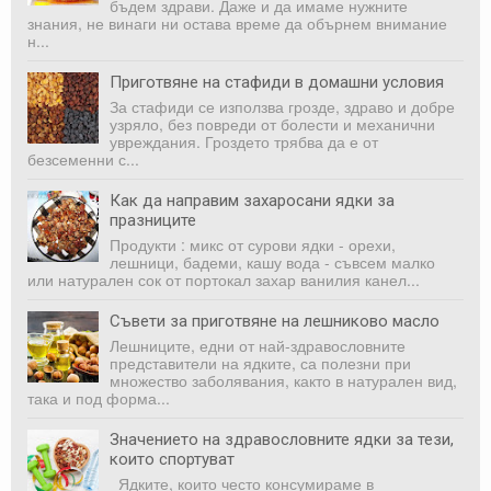
бъдем здрави. Даже и да имаме нужните
знания, не винаги ни оста­ва време да обърнем внимание
н...
Приготвяне на стафиди в домашни условия
За стафиди се използва грозде, здраво и добре
узряло, без повреди от болести и механични
увреждания. Гроздето трябва да е от
безсеменни с...
Как да направим захаросани ядки за
празниците
Продукти : микс от сурови ядки - орехи,
лешници, бадеми, кашу вода - съвсем малко
или натурален сок от портокал захар ванилия канел...
Съвети за приготвяне на лешниково масло
Лешниците, едни от най-здравословните
представители на ядките, са полезни при
множество заболявания, както в натурален вид,
така и под форма...
Значението на здравословните ядки за тези,
които спортуват
Ядките, които често консумираме в