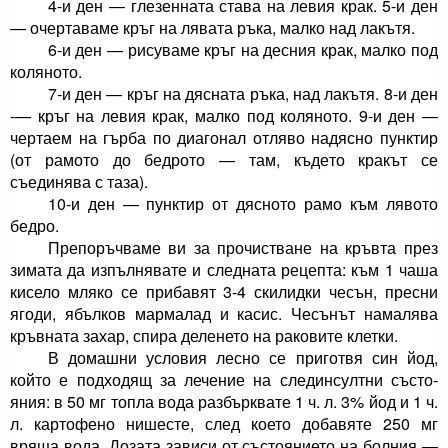
4-и ден — глезенната става на левия крак. 5-и ден
— очертаваме кръг на лявата ръка, малко над лакътя.
6-и ден — рисуваме кръг на десния крак, малко под
коляното.
7-и ден — кръг на дясната ръка, над лакътя. 8-и ден
-— кръг на левия крак, малко под коляното. 9-и ден —
чертаем на гърба по диагонал отляво надясно пунктир
(от рамото до бедрото — там, къде­то кракът се
съединява с таза).
10-и ден — пунктир от дясното рамо към лявото
бедро.
Препоръчваме ви за прочистване на кръвта през
зимата да изпълнявате и следната рецепта: към 1 ча­ша
кисело мляко се прибавят 3-4 скилидки чесън, пресни
ягоди, ябълков мармалад и касис. Чесънът на­малява
кръвната захар, спира деленето на раковите клетки.
В домашни условия лесно се приготвя син йод,
който е подходящ за лечение на слединсултни състо­
яния: в 50 мг топла вода разбърквате 1 ч. л. 3% йод и 1 ч.
л. картофено нишесте, след което добавяте 250 мг
вряща вода. Дозата зависи от състоянието на бол­ния —