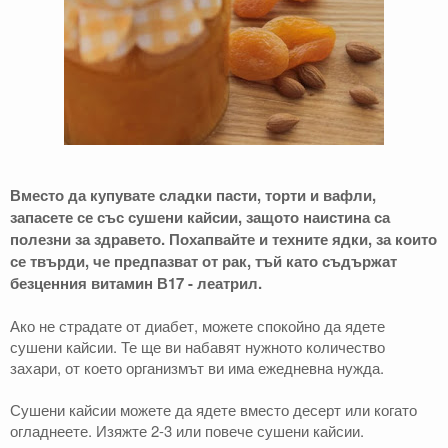
Вместо да купувате сладки пасти, торти и вафли,
запасете се със сушени кайсии, защото наистина са
полезни за здравето. Похапвайте и техните ядки, за които
се твърди, че предпазват от рак, тъй като съдържат
безценния витамин В17 - леатрил.
Ако не страдате от диабет, можете спокойно да ядете
сушени кайсии. Те ще ви набавят нужното количество
захари, от което организмът ви има ежедневна нужда.
Сушени кайсии можете да ядете вместо десерт или когато
огладнеете. Изяжте 2-3 или повече сушени кайсии.