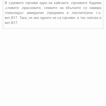
В суровите горчиви ядки на кайсиите ,горчивите бадеми
,сливите ,прасковите, семките на ябълките се намира
глюкозидът амигдалин (предимно в люспите)или т.н.
вит.В17. Така ,че ако ядките не са горчиви- в тях липсва и
вит.В17.