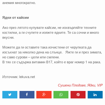
анемия многократно.
Ядки от кайсии
Ако през лятото купувате кайсии, не изхвърляйте техните
костилки, а ги счупете и изяжте ядките. Те са сочни и много
вкусни.
Можете да ги оставите така изчистени от черупката да
изсъхнат за няколко дена на слънце. Яжте ги и през зимата,
но само сурови – цели или смлени.
В тях се съдържа витамин В17, който е враг номер 1 на рака.
Източник: lekuva.net
Сушени Плодове
,
Ядки
,
VIP
Tweet
Share
Share
Share
Share
Share
0