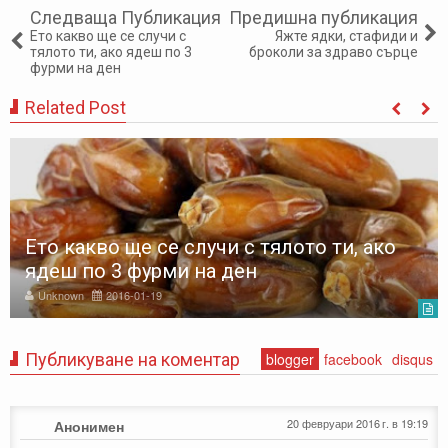
Следваща Публикация
Предишна публикация
Ето какво ще се случи с
Яжте ядки, стафиди и
тялото ти, ако ядеш по 3
броколи за здраво сърце
фурми на ден
Related Post
Ето какво ще се случи с тялото ти, ако
ядеш по 3 фурми на ден
Unknown
2016-01-19
Публикуване на коментар
blogger
facebook
disqus
20 февруари 2016 г. в 19:19
Анонимен