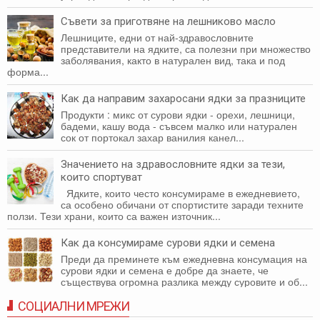
Съвети за приготвяне на лешниково масло
Лешниците, едни от най-здравословните
представители на ядките, са полезни при множество
заболявания, както в натурален вид, така и под
форма...
Как да направим захаросани ядки за празниците
Продукти : микс от сурови ядки - орехи, лешници,
бадеми, кашу вода - съвсем малко или натурален
сок от портокал захар ванилия канел...
Значението на здравословните ядки за тези,
които спортуват
Ядките, които често консумираме в ежедневието,
са особено обичани от спортистите заради техните
ползи. Тези храни, които са важен източник...
Как да консумираме сурови ядки и семена
Преди да преминете към ежедневна консумация на
сурови ядки и семена е добре да знаете, че
съществува огромна разлика между суровите и об...
СОЦИАЛНИ МРЕЖИ