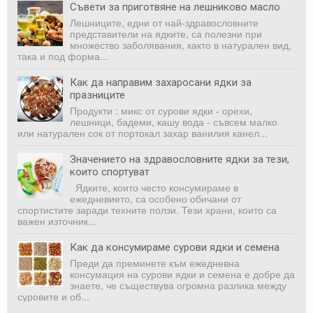
Съвети за приготвяне на лешниково масло
Лешниците, едни от най-здравословните
представители на ядките, са полезни при
множество заболявания, както в натурален вид,
така и под форма...
Как да направим захаросани ядки за
празниците
Продукти : микс от сурови ядки - орехи,
лешници, бадеми, кашу вода - съвсем малко
или натурален сок от портокал захар ванилия канел...
Значението на здравословните ядки за тези,
които спортуват
Ядките, които често консумираме в
ежедневието, са особено обичани от
спортистите заради техните ползи. Тези храни, които са
важен източник...
Как да консумираме сурови ядки и семена
Преди да преминете към ежедневна
консумация на сурови ядки и семена е добре да
знаете, че съществува огромна разлика между
суровите и об...