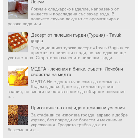
Локум
Локум е сладкарско изделие, направено от
нишесте и подсладена със захар вода. В
повечето случаи локумът се ароматизира с
розова вода или...
Десерт от пилешки гърди (Турция) - Tavuk
gugsu
Традиционният турски десерт «Tavuk Gogsu» се
приготвя от пилешки гърди, но вие едва ли ще
усетите това. Старателно смлените пилешки гърди...
МЕДТА - лечения и билки, съвети. Лечебни
свойства на медта
МЕДТА Не е достатъчно само да искаме да
бъдем здрави. Даже и да имаме нужните
знания, не винаги ни оста­ва време да обърнем внимание
н...
Приготвяне на стафиди в домашни условия
За стафиди се използва грозде, здраво и добре
узряло, без повреди от болести и механични
увреждания. Гроздето трябва да е от
безсеменни с...