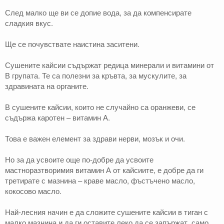
След малко ще ви се допие вода, за да компенсирате
сладкия вкус.
Ще се почувствате наистина заситени.
Сушените кайсии съдържат редица минерали и витамини от
В групата. Те са полезни за кръвта, за мускулите, за
здравината на органите.
В сушените кайсии, които не случайно са оранжеви, се
съдържа каротен – витамин А.
Това е важен елемент за здрави нерви, мозък и очи.
Но за да усвоите още по-добре да усвоите
мастноразтворимия витамин А от кайсиите, е добре да ги
третирате с мазнина – краве масло, фъстъчено масло,
кокосово масло.
Най-лесния начин е да сложите сушените кайсии в тиган с
малко мазнина и да ги оставите леко да се запържат, само