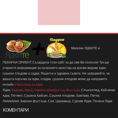
Магазин ЯДКИТЕ и
ПЕКАРНА ОРИЕНТ Създадоха този сайт за да сме Ви полезни! Тук ще
откриете информация за полезните качества на всички видове ядки,
сушени плодове и садки; Рецепти и здравни съвети. Не забравяйте, че
вашата поръчка за ядки, сладки, сушени плодове може да направите
онлайн
в магазина за ядки
Ядки,
Бадеми
,
Кашу
,
Рожков
,
Шамфъстък
,
Фъстъци
, Слънчоглед, Кайсиева
ядка, Петмез, Сушена Кайсип, Сушени плодове, Баклава, Питки,
Леблеблия, Бирени фъстъци, Соя, Царевица, Сурови Ядки, Печени Ядки
КОМЕНТАРИ
2024
-
10
08
6:12 PM