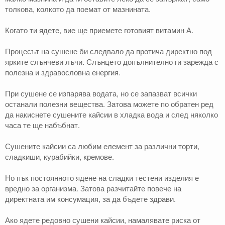
толкова, колкото да поемат от мазнината.
Когато ти ядете, вие ще приемете готовият витамин А.
Процесът на сушене би следвало да протича директно под
ярките слънчеви лъчи. Слънцето допълнително ги зарежда с
полезна и здравословна енергия.
При сушене се изпарява водата, но се запазват всички
останали полезни вещества. Затова можете по обратен ред
да накиснете сушените кайсии в хладка вода и след няколко
часа те ще набъбнат.
Сушените кайсии са любим елемент за различни торти,
сладкиши, курабийки, кремове.
Но пък постоянното ядене на сладки тестени изделия е
вредно за организма. Затова разчитайте повече на
директната им консумация, за да бъдете здрави.
Ако ядете редовно сушени кайсии, намалявате риска от