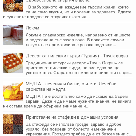
В забързаното ни ежедневие търсим храни, които
са не само вкусни, но и полезни за здравето. Ядките
и сушените плодове се открояват като ид...
Локум
Локум е сладкарско изделие, направено от нишесте
и подсладена със захар вода. В повечето случаи
локумът се ароматизира с розова вода или...
Десерт от пилешки гърди (Турция) - Tavuk gugsu
Традиционният турски десерт «Tavuk Gogsu» се
приготвя от пилешки гърди, но вие едва ли ще
усетите това. Старателно смлените пилешки гърди...
МЕДТА - лечения и билки, съвети. Лечебни
свойства на медта
МЕДТА Не е достатъчно само да искаме да бъдем
здрави. Даже и да имаме нужните знания, не винаги
ни оста­ва време да обърнем внимание н...
Приготвяне на стафиди в домашни условия
За стафиди се използва грозде, здраво и добре
узряло, без повреди от болести и механични
увреждания. Гроздето трябва да е от безсеменни с...