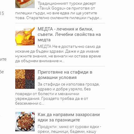
Традиционният турски десерт
«Tavuk Gogsu» се приготвя от
пилешки гърди, но вие едва ли ще усетите
15
това. Старателно смлените пилешки гърди...
МЕДТА - лечения и билки,
съвети. Лечебни свойства на
медта
МЕДТА Не е достатъчно само да
искаме да бъдем здрави. Даже и да имаме
нужните знания, не винаги ни оста­ва време
ите
да обърнем внимание н...
бе
Приготвяне на стафиди в
домашни условия
За стафиди се използва грозде,
здраво и добре узряло, без
повреди от болести и механични
увреждания. Гроздето трябва да е от
безсеменни с...
Как да направим захаросани
е
ядки за празниците
Продукти : микс от сурови ядки -
орехи, лешници, бадеми, кашу