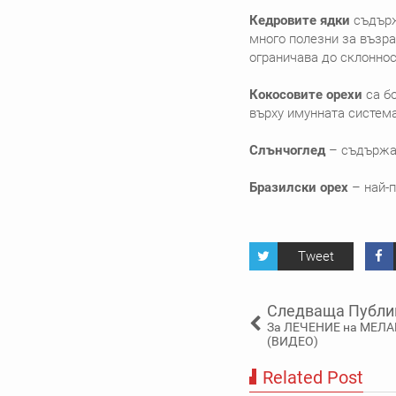
Кедровите ядки
съдърж
много полезни за възра
ограничава до склоннос
Кокосовите орехи
са бо
върху имунната система
Слънчоглед
– съдържа
Бразилски орех
– най-п
Tweet
Следваща Публи
За ЛЕЧЕНИЕ на МЕЛА
(ВИДЕО)
Related Post