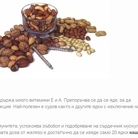
ържа много витамини Е и А. Препоръчва се да се яде, за да
кция. Най-полезен е суров както и другите ядки с изключение н
унитета, успокоява зъбобол и подобряване на сърдечния мускул
ната доза от желязо е достатъчно да се изяде само 20 ядки
каш