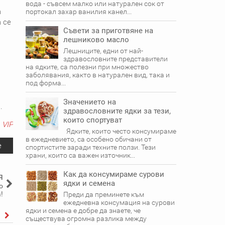
вода - съвсем малко или натурален сок от
а
портокал захар ванилия канел...
 се
Съвети за приготвяне на
лешниково масло
Лешниците, едни от най-
здравословните представители
на ядките, са полезни при множество
заболявания, както в натурален вид, така и
под форма...
Значението на
.
здравословните ядки за тези,
които спортуват
VIP
Ядките, които често консумираме
в ежедневието, са особено обичани от
e
спортистите заради техните ползи. Тези
храни, които са важен източник...
Как да консумираме сурови
я
ядки и семена
о
!
Преди да преминете към
ежедневна консумация на сурови
ядки и семена е добре да знаете, че
съществува огромна разлика между