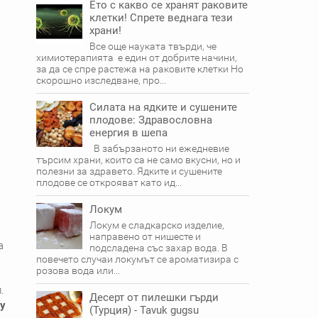
Ето с какво се хранят раковите
клетки! Спрете веднага тези
храни!
Все още науката твърди, че
химиотерапията е един от добрите начини,
за да се спре растежа на раковите клетки Но
скорошно изследване, про...
Силата на ядките и сушените
плодове: Здравословна
енергия в шепа
В забързаното ни ежедневие
търсим храни, които са не само вкусни, но и
полезни за здравето. Ядките и сушените
плодове се открояват като ид...
Локум
Локум е сладкарско изделие,
направено от нишесте и
а
подсладена със захар вода. В
повечето случаи локумът се ароматизира с
розова вода или...
.
Десерт от пилешки гърди
у
(Турция) - Tavuk gugsu