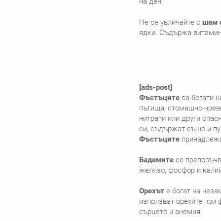
на ден.
Не се увличайте с
шам 
ядки. Съдържа витамин
[ads-post]
Фъстъците
са богати н
пътища, стомашно-чревн
нитрати или други опасн
си, съдържат също и пур
Фъстъците
принадлежа
Бадемите
се препоръчв
желязо, фосфор и калий
Орехът
е богат на неза
използват орехите при 
сърцето и анемия.