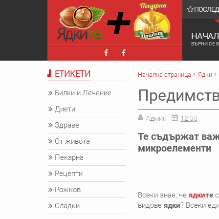
ПОСЛЕ
е клетки! Спрете веднага тези храни!
НАЧАЛ
ВЪРНИ СЕ 
ЕТИКЕТИ
Начална страница
Ядки
Предимства
Билки и Лечение
Диети
Админ
12:55
Здраве
Те съдържат важн
От живота
микроелементи
Пекарна
Рецепти
Рожков
Всеки знае, че
ядки
те
с
видове
ядки
? Всеки еди
Сладки