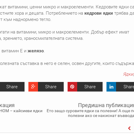
ат витамини, ценни микро и макроелементи. Кедровите ядки с
стните хора и децата. Потреблението на
кедрови ядки
трябва да
т към наднормено тегло.
гати на витамини, микро и макроелементи. Добър ефект имат
, зрението, храносмилателната система.
 витамин Е и
желязо
.
олезната съставка в него е селен, освен другите, които съдържа
Ядки
,
Share
Share
Share
Shar
кация
Предишна публикаци
НОМ – кайсиеви ядки
Ето защо суровите ядки са полезни! А още п
полезни ако се накиснат въввода