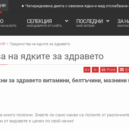
ДНИ
Четиридневна диета с овесени ядки и мед отслабване 4
О
СЕЛЕКЦИЯ
ПОСЛЕДНИ
ЗА Н
В НАЧАЛОТО
НАЙ-ДОБРОТО ОТ САЙТА
НАЙ-ЧЕТЕНИ
КОНТАК
VIP
Предимства на ядките за здравето
 на ядките за здравето
A
+
A
-
Print
E
и за здравето витамини, белтъчини, мазнини 
а много полезни. Знаете ли само какви са ползите от различнит
н от видовете е ценен по свой начин!