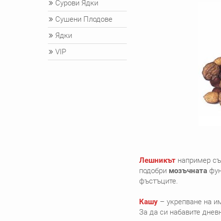
Сурови Ядки
Сушени Плодове
Ядки
VIP
Лешникът
например съд
подобри
мозъчната
фун
фъстъците.
Кашу
– укрепване на им
За да си набавите днев