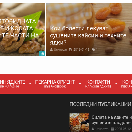
ИТОВИДНАТА
Е И КОСАТА
Кои болести лекуват
ИТЕ ЧАСТИ НА
сушените кайсии и техните
ядки?
Unknown
2016-01-18
1
ИН ЯДКИТЕ
ПЕКАРНА ОРИЕНТ
КОНТАКТИ
КОН
ЙН МАГАЗИН
ВЪВ FACEBOOK
МАГАЗИН ЯДКИТЕ
ПЕКАР
ПОСЛЕДНИ ПУБЛИКАЦИИ
Силата на ядките и
сушените плодове:
Здравословна енер
Unknown
2025-05-12