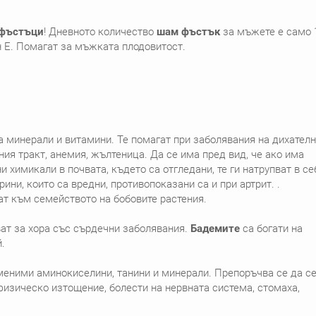
фъстъци
! Дневното количество
шам фъстък
за мъжете е само 
 Е. Помагат за мъжката плодовитост.
а минерали и витамини. Те
помагат при заболявания на дихателн
ия тракт, анемия, жълтеница. Да се има пред вид, че ако има
и химикали в почвата, където са отгледани, те ги натрупват в се
ини, които са вредни, противопоказани са и при артрит. .
т към семейството на бобовите растения.
ат за хора със сърдечни заболявания.
Бадемите
са богати на
.
меними аминокиселини, танини и минерали. Препоръчва се да с
физическо изтощение, болести на нервната система, стомаха,