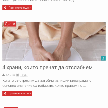
могат да хапват по-големи количества бад...
Прочетете още »
Диети
4 храни, които пречат да отслабнем
Админ
14:30
Когато се стремим да загубим излишни килограми, от
основно значение са изборите, които правим по ...
Прочетете още »