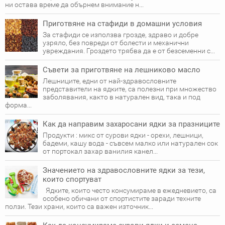
ни оста­ва време да обърнем внимание н...
Приготвяне на стафиди в домашни условия
За стафиди се използва грозде, здраво и добре
узряло, без повреди от болести и механични
увреждания. Гроздето трябва да е от безсеменни с...
Съвети за приготвяне на лешниково масло
Лешниците, едни от най-здравословните
представители на ядките, са полезни при множество
заболявания, както в натурален вид, така и под
форма...
Как да направим захаросани ядки за празниците
Продукти : микс от сурови ядки - орехи, лешници,
бадеми, кашу вода - съвсем малко или натурален сок
от портокал захар ванилия канел...
Значението на здравословните ядки за тези,
които спортуват
Ядките, които често консумираме в ежедневието, са
особено обичани от спортистите заради техните
ползи. Тези храни, които са важен източник...