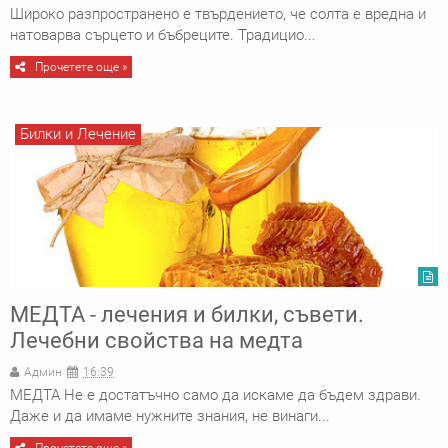
Широко разпространено е твърдението, че солта е вредна и
натоварва сърцето и бъбреците. Традицио...
Прочетете още »
Билки и Лечение
МЕДТА - лечения и билки, съвети.
Лечебни свойства на медта
Админ
16:39
МЕДТА Не е достатъчно само да искаме да бъдем здрави.
Даже и да имаме нужните знания, не винаги...