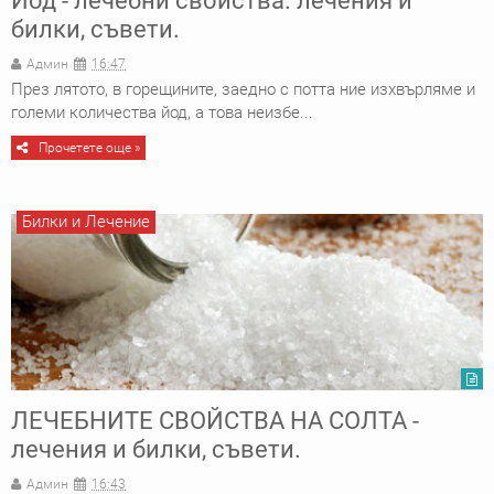
Йод - лечебни свойства. лечения и
билки, съвети.
Админ
16:47
През лятото, в горещините, заедно с потта ние из­хвърляме и
големи количества йод, а това неизбе...
Прочетете още »
Билки и Лечение
ЛЕЧЕБНИТЕ СВОЙСТВА НА СОЛТА -
лечения и билки, съвети.
Админ
16:43