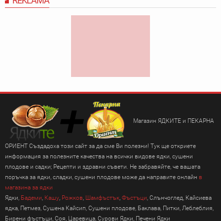
REKLAMA
Магазин ЯДКИТЕ и ПЕКАРНА
ОРИЕНТ Създадоха този сайт за да сме Ви полезни! Тук ще откриете
информация за полезните качества на всички видове ядки, сушени
плодове и садки; Рецепти и здравни съвети. Не забравяйте, че вашата
поръчка за ядки, сладки, сушени плодове може да направите онлайн
в
магазина за ядки
Ядки,
Бадеми
,
Кашу
,
Рожков
,
Шамфъстък
,
Фъстъци
, Слънчоглед, Кайсиева
ядка, Петмез, Сушена Кайсип, Сушени плодове, Баклава, Питки, Леблеблия,
Бирени фъстъци, Соя, Царевица, Сурови Ядки, Печени Ядки