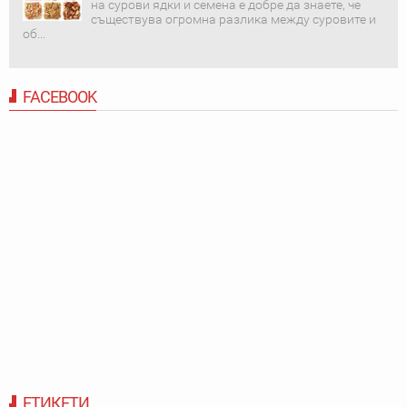
на сурови ядки и семена е добре да знаете, че
съществува огромна разлика между суровите и
об...
FACEBOOK
ЕТИКЕТИ