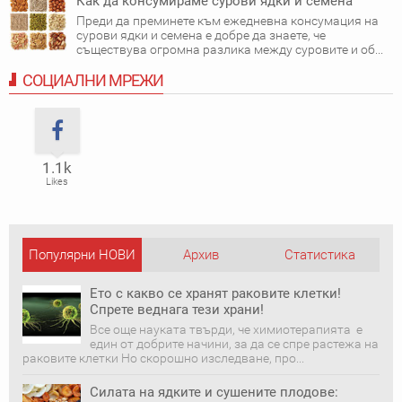
Как да консумираме сурови ядки и семена
Преди да преминете към ежедневна консумация на
сурови ядки и семена е добре да знаете, че
съществува огромна разлика между суровите и об...
СОЦИАЛНИ МРЕЖИ
1.1k
Likes
Популярни НОВИ
Архив
Статистика
публикации
Ето с какво се хранят раковите клетки!
Спрете веднага тези храни!
Все още науката твърди, че химиотерапията е
един от добрите начини, за да се спре растежа на
раковите клетки Но скорошно изследване, про...
Силата на ядките и сушените плодове: