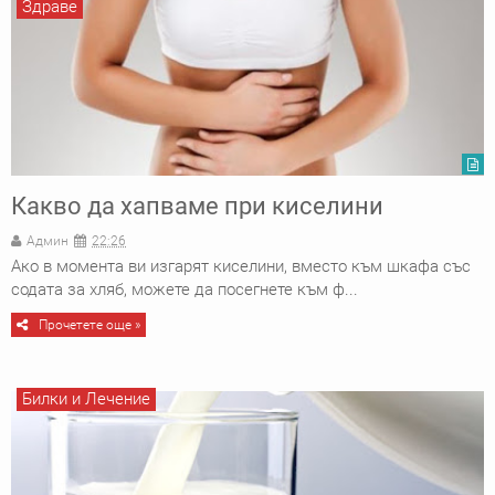
Здраве
Какво да хапваме при киселини
Админ
22:26
Ако в момента ви изгарят киселини, вместо към шкафа със
содата за хляб, можете да посегнете към ф...
Прочетете още »
Билки и Лечение