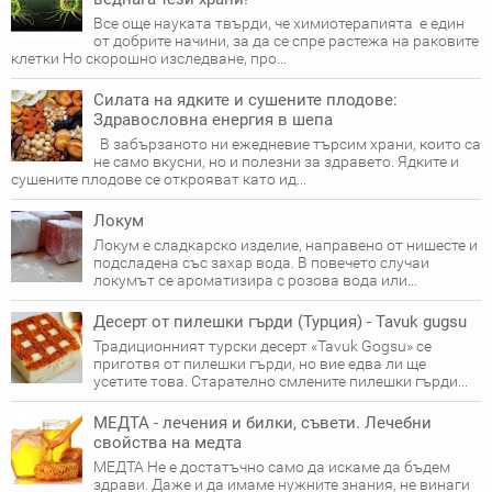
Все още науката твърди, че химиотерапията е един
от добрите начини, за да се спре растежа на раковите
клетки Но скорошно изследване, про...
Силата на ядките и сушените плодове:
Здравословна енергия в шепа
В забързаното ни ежедневие търсим храни, които са
не само вкусни, но и полезни за здравето. Ядките и
сушените плодове се открояват като ид...
Локум
Локум е сладкарско изделие, направено от нишесте и
подсладена със захар вода. В повечето случаи
локумът се ароматизира с розова вода или...
Десерт от пилешки гърди (Турция) - Tavuk gugsu
Традиционният турски десерт «Tavuk Gogsu» се
приготвя от пилешки гърди, но вие едва ли ще
усетите това. Старателно смлените пилешки гърди...
МЕДТА - лечения и билки, съвети. Лечебни
свойства на медта
МЕДТА Не е достатъчно само да искаме да бъдем
здрави. Даже и да имаме нужните знания, не винаги