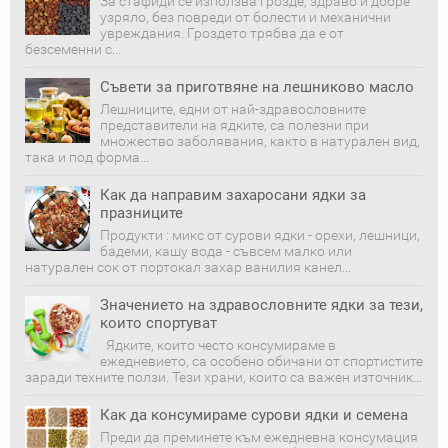
За стафиди се използва грозде, здраво и добре
узряло, без повреди от болести и механични
увреждания. Гроздето трябва да е от
безсеменни с...
Съвети за приготвяне на лешниково масло
Лешниците, едни от най-здравословните
представители на ядките, са полезни при
множество заболявания, както в натурален вид,
така и под форма...
Как да направим захаросани ядки за
празниците
Продукти : микс от сурови ядки - орехи, лешници,
бадеми, кашу вода - съвсем малко или
натурален сок от портокал захар ванилия канел...
Значението на здравословните ядки за тези,
които спортуват
Ядките, които често консумираме в
ежедневието, са особено обичани от спортистите
заради техните ползи. Тези храни, които са важен източник...
Как да консумираме сурови ядки и семена
Преди да преминете към ежедневна консумация