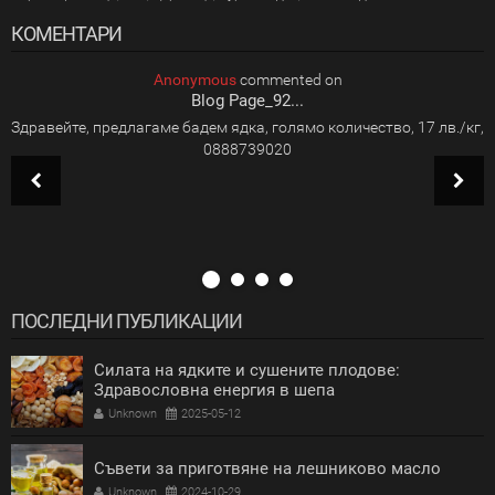
КОМЕНТАРИ
2024
-
10
25
6:22 PM
Anonymous
commented on
Blog Page_92...
Здравейте, предлагаме бадем ядка, голямо количество, 17 лв./кг,
0888739020
ПОСЛЕДНИ ПУБЛИКАЦИИ
Силата на ядките и сушените плодове:
Здравословна енергия в шепа
Unknown
2025-05-12
Съвети за приготвяне на лешниково масло
Unknown
2024-10-29