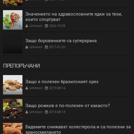
Значението на здравословните ядки за тези,
които спортуват
Unknown
2024-10-29
Защо боровинките са суперхрана
Unknown
2017-01-20
ПРЕПОРЪЧАНИ
Защо е полезен бразилският орех
Unknown
2013-08-14
Защо рожков е по-полезен от какаото?
Unknown
2013-08-13
Бадемите снижават холестерола и са полезни за
храносмилането