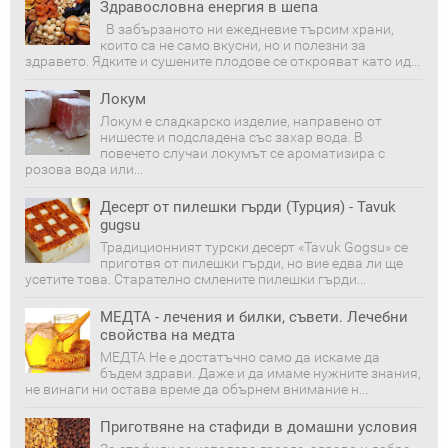
Здравословна енергия в шепа
В забързаното ни ежедневие търсим храни,
които са не само вкусни, но и полезни за
здравето. Ядките и сушените плодове се открояват като ид...
Локум
Локум е сладкарско изделие, направено от
нишесте и подсладена със захар вода. В
повечето случаи локумът се ароматизира с
розова вода или...
Десерт от пилешки гърди (Турция) - Tavuk
gugsu
Традиционният турски десерт «Tavuk Gogsu» се
приготвя от пилешки гърди, но вие едва ли ще
усетите това. Старателно смлените пилешки гърди...
МЕДТА - лечения и билки, съвети. Лечебни
свойства на медта
МЕДТА Не е достатъчно само да искаме да
бъдем здрави. Даже и да имаме нужните знания,
не винаги ни оста­ва време да обърнем внимание н...
Приготвяне на стафиди в домашни условия