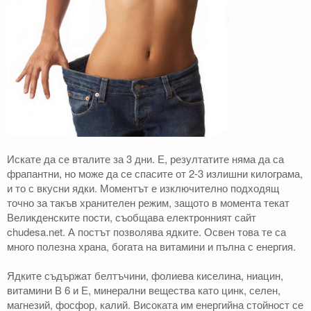
Искате да се вталите за 3 дни. Е, резултатите няма да са
фрапантни, но може да се спасите от 2-3 излишни килограма,
и то с вкусни ядки. Моментът е изключително подходящ
точно за такъв хранителен режим, защото в момента текат
Великденските пости, съобщава електронният сайт
chudesa.net. А постът позволява ядките. Освен това те са
много полезна храна, богата на витамини и пълна с енергия.
Ядките съдържат белтъчини, фолиева киселина, ниацин,
витамини В 6 и Е, минерални вещества като цинк, селен,
магнезий, фосфор, калий. Високата им енергийна стойност се