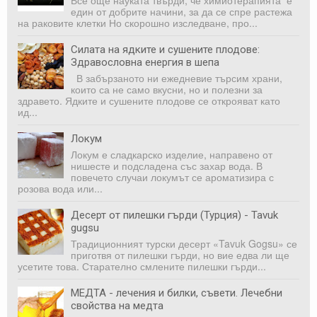
един от добрите начини, за да се спре растежа
на раковите клетки Но скорошно изследване, про...
Силата на ядките и сушените плодове:
Здравословна енергия в шепа
В забързаното ни ежедневие търсим храни,
които са не само вкусни, но и полезни за
здравето. Ядките и сушените плодове се открояват като
ид...
Локум
Локум е сладкарско изделие, направено от
нишесте и подсладена със захар вода. В
повечето случаи локумът се ароматизира с
розова вода или...
Десерт от пилешки гърди (Турция) - Tavuk
gugsu
Традиционният турски десерт «Tavuk Gogsu» се
приготвя от пилешки гърди, но вие едва ли ще
усетите това. Старателно смлените пилешки гърди...
МЕДТА - лечения и билки, съвети. Лечебни
свойства на медта