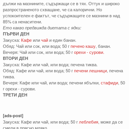
дължи на мазнините, съдържащи се в тях. Оттук и широко
разпространеното схващане, че са калорични. Но
успокоителен е фактът, че съдържащите се мазнини в над
85% са ненаситени.
Ето какво предвижда диетата с ядки:
ПЪРВИ ДЕН
Закуска:
Кафе
или
чай
и един банан.
Обяд: Чай или сок, или вода; 50 г
печено кашу
, банан.
Вечеря: Чай или сок, или вода; 50 г
орехи - сурови.
ВТОРИ ДЕН
Закуска: Кафе или чай, или вода; печена тиква.
Обяд: Кафе или чай, или вода; 50 г
печени лешници
, печена
тиква.
Вечеря: Кафе или чай, или вода; печени ябълки,
стафиди
, 50
г орехи - сурови.
ТРЕТИ ДЕН
[ads-post]
Закуска: Кафе или чай, или вода; 50 г
леблебия
, може да се
смели в прясно мляко.