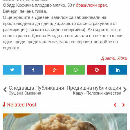
Обяд: Кофичка плодово мляко, 50 г
бразилски орех
.
Вечеря: печена тиква.
Още жреците в Древен Вавилон са забранявали на
простолюдието да яде ядки, защото са се страхували от
размирици (тъй като са силно енергийни). Актьорите пък от
своя страна в Древна Елада са погълвали по няколко шепи
ядки преди представление, за да се справят по-добре на
сцената.
Диети
,
Ядки
Tweet
Share
Share
Share
Share
Share
Следваща Публикация
Предишна публикация
Сушена Смокиня
Кашу - Полезни качества
Related Post