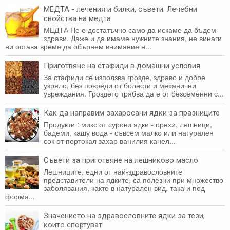
МЕДТА - лечения и билки, съвети. Лечебни
свойства на медта
МЕДТА Не е достатъчно само да искаме да бъдем
здрави. Даже и да имаме нужните знания, не винаги
ни оста­ва време да обърнем внимание н...
Приготвяне на стафиди в домашни условия
За стафиди се използва грозде, здраво и добре
узряло, без повреди от болести и механични
увреждания. Гроздето трябва да е от безсеменни с...
Как да направим захаросани ядки за празниците
Продукти : микс от сурови ядки - орехи, лешници,
бадеми, кашу вода - съвсем малко или натурален
сок от портокал захар ванилия канел...
Съвети за приготвяне на лешниково масло
Лешниците, едни от най-здравословните
представители на ядките, са полезни при множество
заболявания, както в натурален вид, така и под
форма...
Значението на здравословните ядки за тези,
които спортуват