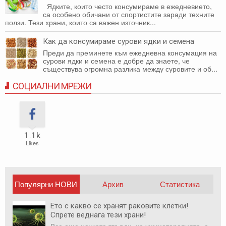
Ядките, които често консумираме в ежедневието,
са особено обичани от спортистите заради техните
ползи. Тези храни, които са важен източник...
Как да консумираме сурови ядки и семена
Преди да преминете към ежедневна консумация на
сурови ядки и семена е добре да знаете, че
съществува огромна разлика между суровите и об...
СОЦИАЛНИ МРЕЖИ
1.1k
Likes
Популярни НОВИ
Архив
Статистика
публикации
Ето с какво се хранят раковите клетки!
Спрете веднага тези храни!
Все още науката твърди, че химиотерапията е