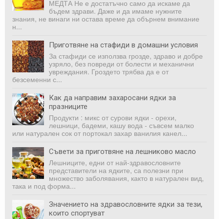
МЕДТА Не е достатъчно само да искаме да
бъдем здрави. Даже и да имаме нужните
знания, не винаги ни оста­ва време да обърнем внимание
н...
Приготвяне на стафиди в домашни условия
За стафиди се използва грозде, здраво и добре
узряло, без повреди от болести и механични
увреждания. Гроздето трябва да е от
безсеменни с...
Как да направим захаросани ядки за
празниците
Продукти : микс от сурови ядки - орехи,
лешници, бадеми, кашу вода - съвсем малко
или натурален сок от портокал захар ванилия канел...
Съвети за приготвяне на лешниково масло
Лешниците, едни от най-здравословните
представители на ядките, са полезни при
множество заболявания, както в натурален вид,
така и под форма...
Значението на здравословните ядки за тези,
които спортуват