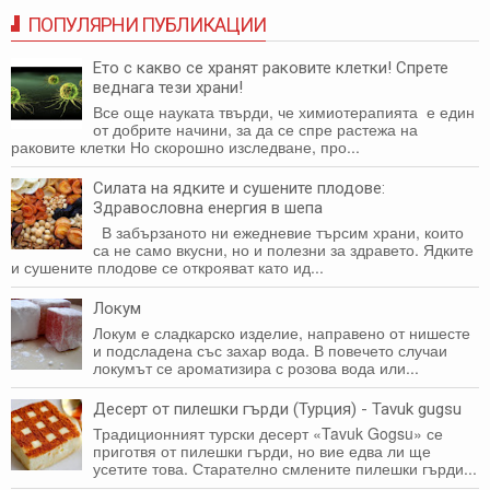
ПОПУЛЯРНИ ПУБЛИКАЦИИ
Ето с какво се хранят раковите клетки! Спрете
веднага тези храни!
Все още науката твърди, че химиотерапията е един
от добрите начини, за да се спре растежа на
раковите клетки Но скорошно изследване, про...
Силата на ядките и сушените плодове:
Здравословна енергия в шепа
В забързаното ни ежедневие търсим храни, които
са не само вкусни, но и полезни за здравето. Ядките
и сушените плодове се открояват като ид...
Локум
Локум е сладкарско изделие, направено от нишесте
и подсладена със захар вода. В повечето случаи
локумът се ароматизира с розова вода или...
Десерт от пилешки гърди (Турция) - Tavuk gugsu
Традиционният турски десерт «Tavuk Gogsu» се
приготвя от пилешки гърди, но вие едва ли ще
усетите това. Старателно смлените пилешки гърди...